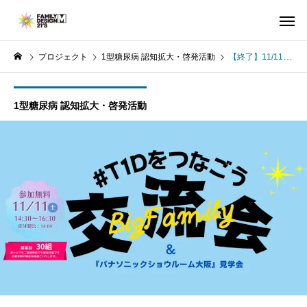
プロジェクト
1型糖尿病 認知拡大・啓発活動
【終了】11/11（土）開催 BigFamily交流会エントリーフォーム
1型糖尿病 認知拡大・啓発活動