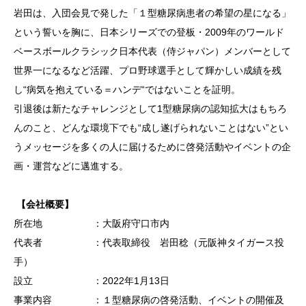
岩田は、入団会見で発した「１型糖尿病患者の希望の星になる」
という誓いを胸に、日本シリーズでの登板・2009年のワールド
ベースボールクラシック日本代表（侍ジャパン）メンバーとして
世界一になるなど活躍、プロ野球選手として輝かしい成績を残
し“病気を抱えている＝ハンデ“ではないことを証明。
引退後は新たなチャレンジとして1型糖尿病の認知拡大はもちろ
んのこと、どんな環境下でも“成し遂げられないことはない”とい
うメッセージを多くの人に届けるために啓発活動やイベントの企
画・運営などに邁進する。
【会社概要】
所在地 ：大阪府守口市内
代表者 ：代表取締役 岩田稔（元阪神タイガース投
手）
設立 ：2022年1月13日
事業内容 ：１型糖尿病の啓発活動、イベントの開催及